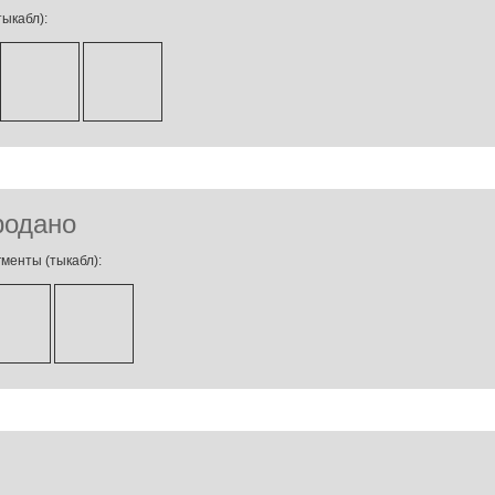
ыкабл):
родано
менты (тыкабл):