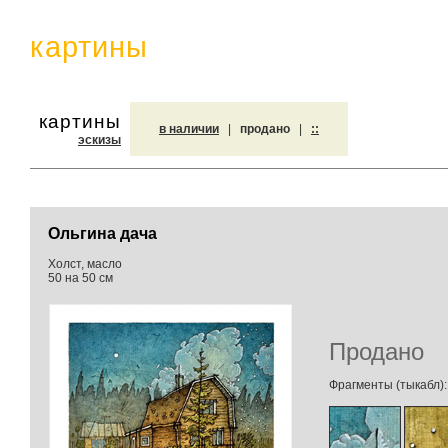
картины
картины
в наличии
|
продано
|
::
эскизы
Ольгина дача
Холст, масло
50 на 50 см
Продано
Фрагменты (тыкабл):