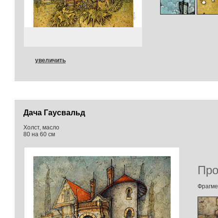
увеличить
Дача Гаусвальд
Холст, масло
80 на 60 см
Про
Фрагме