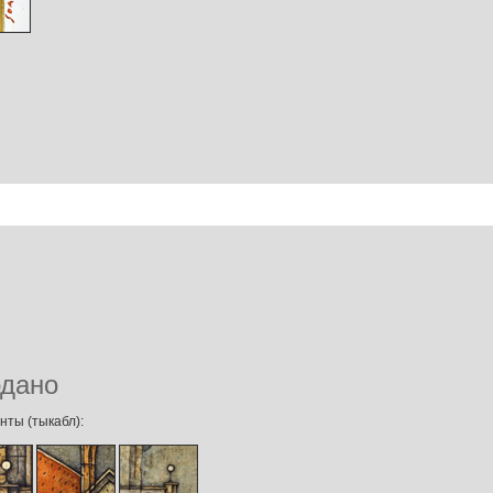
дано
нты (тыкабл):